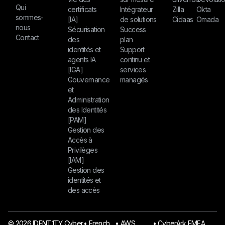
Qui
certificats
Intégrateur
Zilla
Okta
sommes-
[IA]
de solutions
Cidaas
Omada
nous
Sécurisation
Success
Contact
des
plan
identités et
Support
agents IA
continu et
[IGA]
services
Gouvernance
managés
et
Administration
des Identités
[PAM]
Gestion des
Accès à
Privilèges
[IAM]
Gestion des
identités et
des accès
© 2026 IDENT1TY Cyber
󠁯•󠁏 French
󠁯•󠁏 AWS
󠁯•󠁏 CyberArk EMEA