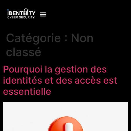
Catégorie :
Non
classé
Pourquoi la gestion des
identités et des accès est
essentielle