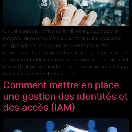
Un collaborateur arrive un lundi, change de poste le
mercredi et part trois mois plus tard. Dans beaucoup
d’organisations, ses accès ne suivent pas cette
chronologie. Les comptes restent actifs, les permissions
s’accumulent et les identifiants de service sont rarement
revus. C’est précisément cet écart qui rend la question «
qu’est-ce que la gestion des […]
Comment mettre en place
une gestion des identités et
des accès (IAM)