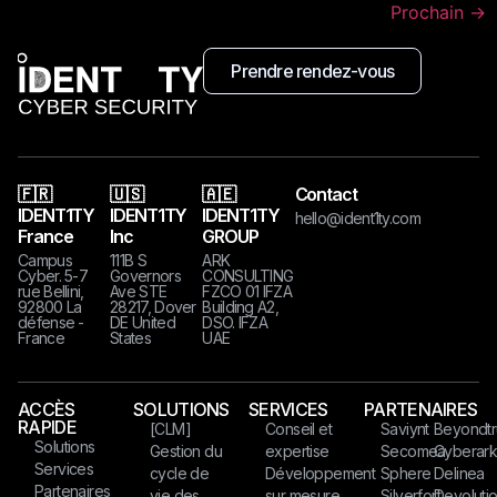
Prochain
→
Prendre rendez-vous
🇫🇷
🇺🇸
🇦🇪
Contact
IDENT1TY
IDENT1TY
IDENT1TY
hello@ident1ty.com
France
Inc
GROUP
Campus
111B S
ARK
Cyber. 5-7
Governors
CONSULTING
rue Bellini,
Ave STE
FZCO 01 IFZA
92800 La
28217, Dover
Building A2,
défense -
DE United
DSO. IFZA
France
States​​​
UAE
ACCÈS
SOLUTIONS
SERVICES
PARTENAIRES
RAPIDE
[CLM]
Conseil et
Saviynt
Beyondtr
Solutions
Gestion du
expertise
Secomea
Cyberar
Services
cycle de
Développement
Sphere
Delinea
Partenaires
vie des
sur mesure
Silverfort
Devoluti