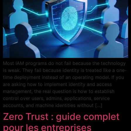
Most IAM programs do not fail because the technology
is weak. They fail because identity is treated like a one-
time deployment instead of an operating model. If you
are asking how to implement identity and access
management, the real question is how to establish
control over users, admins, applications, service
accounts, and machine identities without […]
Zero Trust : guide complet
pour les entreprises